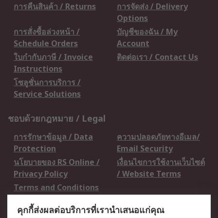
การคืนสินค้า / Returns
การจัดส่ง / Delivery
Options
การสั่งซื้อล่วงหน้า /
บัญชีของฉัน / My
Schedule Orders
Account
ใบกำกับภาษี / Invoice
ติดต่อเรา / Contact Us
Instructions
โซลูชั่นการบริการ /
Service Solutions
ชอบด้วยกฎหมาย / Legal
การรักษาข้อมูล / Data
ความปลอดภัยทางอีเมล/
Protection
Email Security
นโยบายของ RS Online /
เงื่อนไขการใช้งานเว็บไซต์
Privacy Policy
/ Website Terms
Terms and Conditions
of Sale
คุกกี้ส่งผลต่อบริการที่เรานำเสนอแก่คุณ