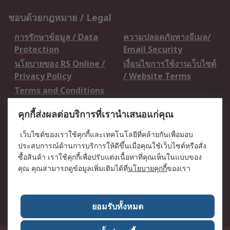
ชอบด้วยกฎหมาย / Legal
การรักษาข้อมูล / Data
ความปลอดภัยทางอีเมล/
Protection
Email Security
นโยบายของ RS Online /
เงื่อนไขการใช้งานเว็บไซต์
Privacy Policy
/ Website Terms
Terms and Conditions
of Sale
คุกกี้ส่งผลต่อบริการที่เรานำเสนอแก่คุณ
เกี่ยวกับ RS / About RS
เว็บไซต์ของเราใช้คุกกี้และเทคโนโลยีที่คล้ายกันเพื่อมอบ
ประสบการณ์ด้านการบริการให้ดีขึ้นเมื่อคุณใช้เว็บไซต์หรือสั่ง
RS ทั่วโลก / RS
ข่าวประชาสัมพันธ์ / Press
ซื้อสินค้า เราใช้คุกกี้เพื่อปรับแต่งเนื้อหาที่คุณเห็นในแบบของ
Worldwide
Centre
คุณ คุณสามารถดูข้อมูลเพิ่มเติมได้ที่
นโยบายคุกกี้
ของเรา
บริษัทในเครือ RS /
วิธีการชำระเงิน /
Corporate Group
Payment Details
เกี่ยวกับ RS / About RS
อาชีพที่ RS / Careers
ยอมรับทั้งหมด