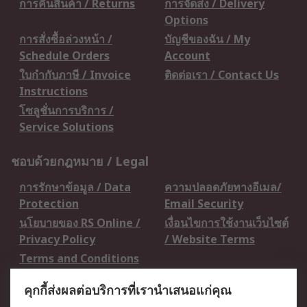
การคืนสินค้า / Returns
การจัดส่ง / Delivery
Options
การสั่งซื้อล่วงหน้า /
บัญชีของฉัน / My
Schedule Orders
Account
ใบกำกับภาษี / Invoice
ติดต่อเรา / Contact Us
Instructions
โซลูชั่นการบริการ /
Service Solutions
ชอบด้วยกฎหมาย / Legal
การรักษาข้อมูล / Data
ความปลอดภัยทางอีเมล/
Protection
Email Security
นโยบายของ RS Online /
เงื่อนไขการใช้งานเว็บไซต์
Privacy Policy
/ Website Terms
Terms and Conditions
of Sale
คุกกี้ส่งผลต่อบริการที่เรานำเสนอแก่คุณ