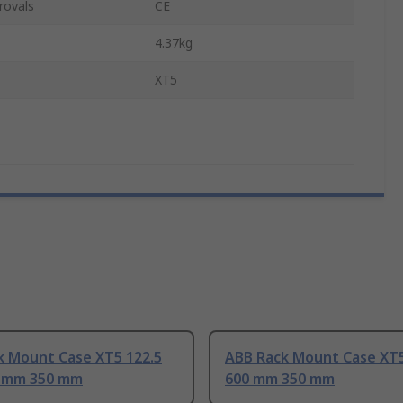
rovals
CE
4.37kg
XT5
k Mount Case XT5 122.5
ABB Rack Mount Case XT
 mm 350 mm
600 mm 350 mm