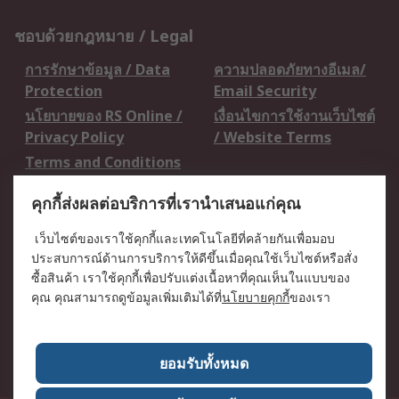
ชอบด้วยกฎหมาย / Legal
การรักษาข้อมูล / Data
ความปลอดภัยทางอีเมล/
Protection
Email Security
นโยบายของ RS Online /
เงื่อนไขการใช้งานเว็บไซต์
Privacy Policy
/ Website Terms
Terms and Conditions
of Sale
คุกกี้ส่งผลต่อบริการที่เรานำเสนอแก่คุณ
เกี่ยวกับ RS / About RS
เว็บไซต์ของเราใช้คุกกี้และเทคโนโลยีที่คล้ายกันเพื่อมอบ
ประสบการณ์ด้านการบริการให้ดีขึ้นเมื่อคุณใช้เว็บไซต์หรือสั่ง
RS ทั่วโลก / RS
ข่าวประชาสัมพันธ์ / Press
ซื้อสินค้า เราใช้คุกกี้เพื่อปรับแต่งเนื้อหาที่คุณเห็นในแบบของ
Worldwide
Centre
คุณ คุณสามารถดูข้อมูลเพิ่มเติมได้ที่
นโยบายคุกกี้
ของเรา
บริษัทในเครือ RS /
วิธีการชำระเงิน /
Corporate Group
Payment Details
เกี่ยวกับ RS / About RS
อาชีพที่ RS / Careers
ยอมรับทั้งหมด