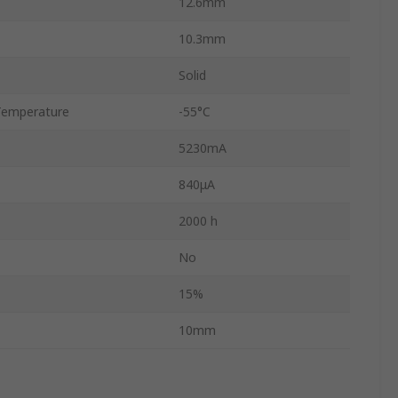
12.6mm
10.3mm
Solid
Temperature
-55°C
5230mA
840μA
2000 h
No
15%
10mm