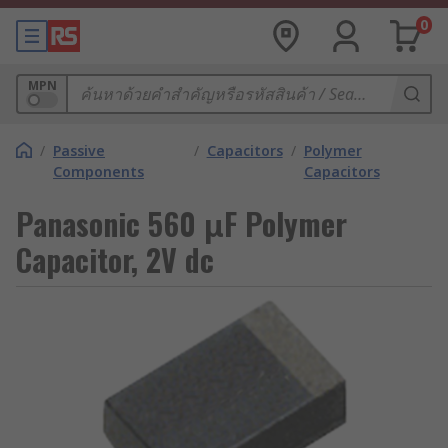
0
MPN
/
Passive
/
Capacitors
/
Polymer
Components
Capacitors
Panasonic 560 μF Polymer
Capacitor, 2V dc