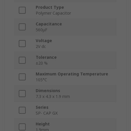
Product Type
Polymer Capacitor
Capacitance
560μF
Voltage
2V dc
Tolerance
±20 %
Maximum Operating Temperature
105°C
Dimensions
7.3 x 4.3 x 1.9 mm
Series
SP- CAP GX
Height
1.9mm