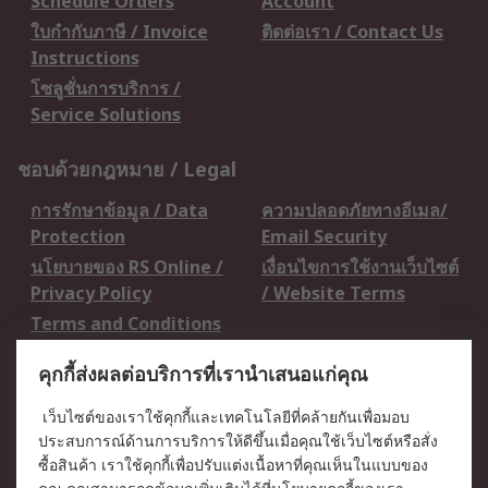
Schedule Orders
Account
ใบกำกับภาษี / Invoice
ติดต่อเรา / Contact Us
Instructions
โซลูชั่นการบริการ /
Service Solutions
ชอบด้วยกฎหมาย / Legal
การรักษาข้อมูล / Data
ความปลอดภัยทางอีเมล/
Protection
Email Security
นโยบายของ RS Online /
เงื่อนไขการใช้งานเว็บไซต์
Privacy Policy
/ Website Terms
Terms and Conditions
of Sale
คุกกี้ส่งผลต่อบริการที่เรานำเสนอแก่คุณ
เกี่ยวกับ RS / About RS
เว็บไซต์ของเราใช้คุกกี้และเทคโนโลยีที่คล้ายกันเพื่อมอบ
ประสบการณ์ด้านการบริการให้ดีขึ้นเมื่อคุณใช้เว็บไซต์หรือสั่ง
RS ทั่วโลก / RS
ข่าวประชาสัมพันธ์ / Press
ซื้อสินค้า เราใช้คุกกี้เพื่อปรับแต่งเนื้อหาที่คุณเห็นในแบบของ
Worldwide
Centre