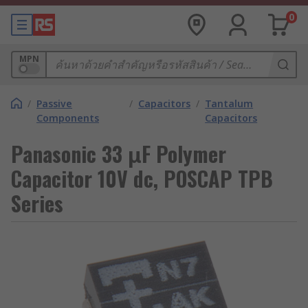
0
MPN
/
Passive
/
Capacitors
/
Tantalum
Components
Capacitors
Panasonic 33 μF Polymer
Capacitor 10V dc, POSCAP TPB
Series