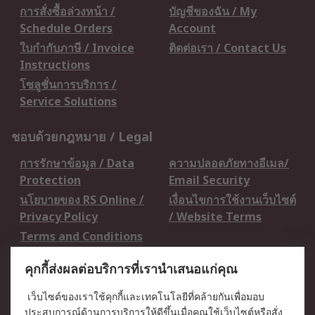
การสั่งซื้อล่วงหน้า /
บัญชีของฉัน / My
Schedule Orders
Account
ใบกำกับภาษี / Invoice
ติดต่อเรา / Contact Us
Instructions
โซลูชั่นการบริการ /
Service Solutions
ชอบด้วยกฎหมาย / Legal
การรักษาข้อมูล / Data
ความปลอดภัยทางอีเมล/
Protection
Email Security
นโยบายของ RS Online /
เงื่อนไขการใช้งานเว็บไซต์
Privacy Policy
/ Website Terms
Terms and Conditions
of Sale
คุกกี้ส่งผลต่อบริการที่เรานำเสนอแก่คุณ
เกี่ยวกับ RS / About RS
เว็บไซต์ของเราใช้คุกกี้และเทคโนโลยีที่คล้ายกันเพื่อมอบ
ประสบการณ์ด้านการบริการให้ดีขึ้นเมื่อคุณใช้เว็บไซต์หรือสั่ง