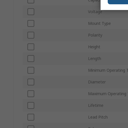
Voltage
Mount Type
Polarity
Height
Length
Minimum Operating 
Diameter
Maximum Operating 
Lifetime
Lead Pitch