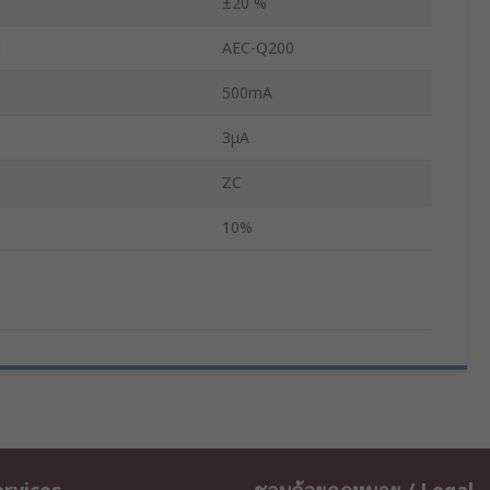
±20 %
d
AEC-Q200
500mA
3μA
ZC
10%