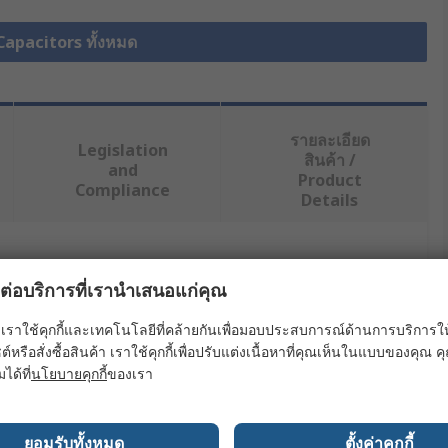
Capacitors ทั้งหมด
รายละเอียด
Legislation
สินค้า /
and
Product
Compliance
Details
ย่างน้อยหนึ่งรายการ
ผลต่อบริการที่เรานำเสนอแก่คุณ
ค่า
เราใช้คุกกี้และเทคโนโลยีที่คล้ายกันเพื่อมอบประสบการณ์ด้านการบริการให้ดี
ต์หรือสั่งซื้อสินค้า เราใช้คุกกี้เพื่อปรับแต่งเนื้อหาที่คุณเห็นในแบบของคุณ
Panasonic
มได้ที่
นโยบายคุกกี้
ของเรา
Polymer Capacitor
ยอมรับทั้งหมด
ตั้งค่าคุกกี้
10μF