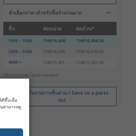
ตัวเลือกราคาสำหรับซื้อจำนวนมาก
ชิ้น
ต่อหน่วย
ต่อม้วน*
1000 - 1000
THB16.406
THB16,406.00
2000 - 3000
THB16.045
THB16,045.00
4000 +
THB15.701
THB15,701.00
*ตัวบ่งบอกราคา / price indicative
บันทึกในรายการชิ้นส่วน / Save to a parts
list
ขึ้นเมื่อ
 คุณสามารถดู