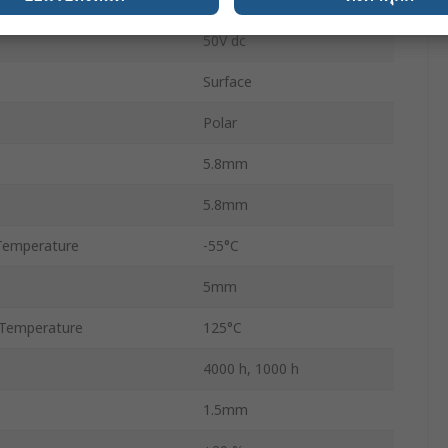
50V dc
Surface
Polar
5.8mm
5.8mm
Temperature
-55°C
5mm
Temperature
125°C
4000 h, 1000 h
1.5mm