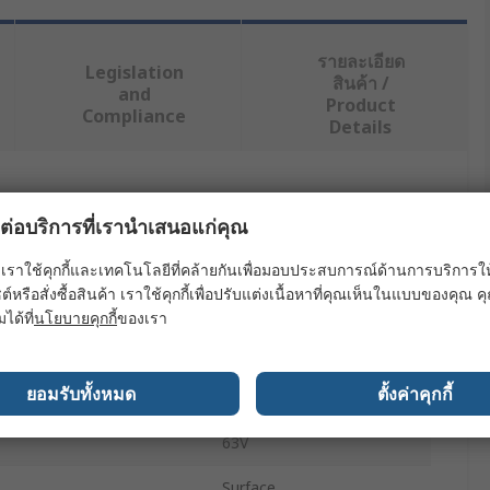
รายละเอียด
Legislation
สินค้า /
and
Product
Compliance
Details
ย่างน้อยหนึ่งรายการ
ผลต่อบริการที่เรานำเสนอแก่คุณ
ค่า
เราใช้คุกกี้และเทคโนโลยีที่คล้ายกันเพื่อมอบประสบการณ์ด้านการบริการให้ดี
ต์หรือสั่งซื้อสินค้า เราใช้คุกกี้เพื่อปรับแต่งเนื้อหาที่คุณเห็นในแบบของคุณ
Panasonic
มได้ที่
นโยบายคุกกี้
ของเรา
Polymer Capacitor
ยอมรับทั้งหมด
ตั้งค่าคุกกี้
56μF
63V
Surface