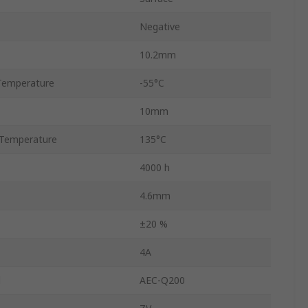
Negative
10.2mm
Temperature
-55°C
10mm
Temperature
135°C
4000 h
4.6mm
±20 %
4A
d
AEC-Q200