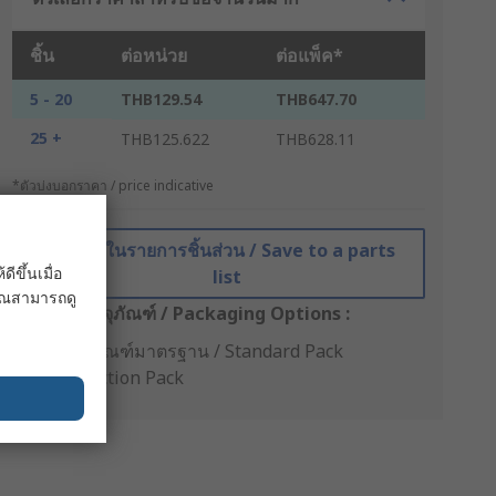
ชิ้น
ต่อหน่วย
ต่อแพ็ค*
5 - 20
THB129.54
THB647.70
25 +
THB125.622
THB628.11
*ตัวบ่งบอกราคา / price indicative
บันทึกในรายการชิ้นส่วน / Save to a parts
ขึ้นเมื่อ
list
 คุณสามารถดู
ตัวเลือกบรรจุภัณฑ์ / Packaging Options :
บรรจุภัณฑ์มาตรฐาน / Standard Pack
Production Pack