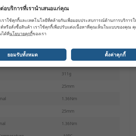
ผลต่อบริการที่เรานำเสนอแก่คุณ
Angle
เราใช้คุกกี้และเทคโนโลยีที่คล้ายกันเพื่อมอบประสบการณ์ด้านการบริการให้ดี
Double Acting
ต์หรือสั่งซื้อสินค้า เราใช้คุกกี้เพื่อปรับแต่งเนื้อหาที่คุณเห็นในแบบของคุณ
มได้ที่
นโยบายคุกกี้
ของเรา
MHC2
Pressure
0.6 Mpa
ยอมรับทั้งหมด
ตั้งค่าคุกกี้
M5 x 0.8
311g
25mm
rnal
1.36Nm
25mm
nal
1.36Nm
Temperature
-10°C