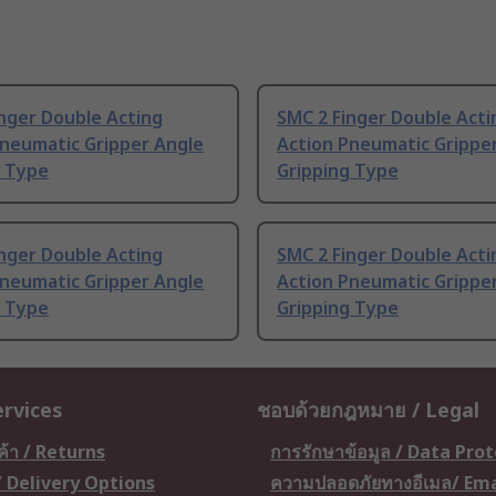
nger Double Acting
SMC 2 Finger Double Acti
Pneumatic Gripper Angle
Action Pneumatic Grippe
g Type
Gripping Type
nger Double Acting
SMC 2 Finger Double Acti
Pneumatic Gripper Angle
Action Pneumatic Grippe
g Type
Gripping Type
ervices
ชอบด้วยกฎหมาย / Legal
ค้า / Returns
การรักษาข้อมูล / Data Pro
 / Delivery Options
ความปลอดภัยทางอีเมล/ Ema