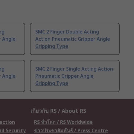
ng
SMC 2 Finger Double Acting
r Angle
Action Pneumatic Gripper Angle
Gripping Type
ng
SMC 2 Finger Single Acting Action
r Angle
Pneumatic Gripper Angle
Gripping Type
เกี่ยวกับ RS / About RS
tection
RS ทั่วโลก / RS Worldwide
il Security
ข่าวประชาสัมพันธ์ / Press Centre