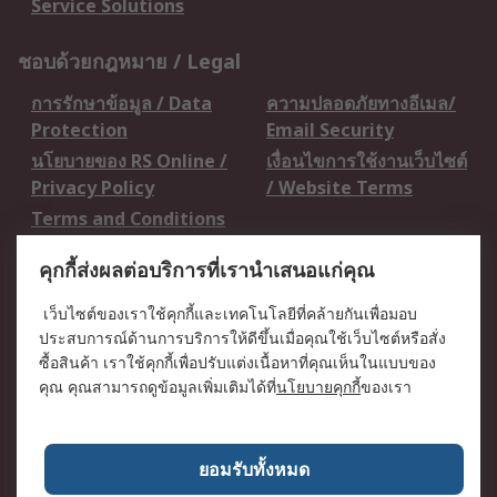
Service Solutions
ชอบด้วยกฎหมาย / Legal
การรักษาข้อมูล / Data
ความปลอดภัยทางอีเมล/
Protection
Email Security
นโยบายของ RS Online /
เงื่อนไขการใช้งานเว็บไซต์
Privacy Policy
/ Website Terms
Terms and Conditions
of Sale
คุกกี้ส่งผลต่อบริการที่เรานำเสนอแก่คุณ
เกี่ยวกับ RS / About RS
เว็บไซต์ของเราใช้คุกกี้และเทคโนโลยีที่คล้ายกันเพื่อมอบ
ประสบการณ์ด้านการบริการให้ดีขึ้นเมื่อคุณใช้เว็บไซต์หรือสั่ง
RS ทั่วโลก / RS
ข่าวประชาสัมพันธ์ / Press
ซื้อสินค้า เราใช้คุกกี้เพื่อปรับแต่งเนื้อหาที่คุณเห็นในแบบของ
Worldwide
Centre
คุณ คุณสามารถดูข้อมูลเพิ่มเติมได้ที่
นโยบายคุกกี้
ของเรา
บริษัทในเครือ RS /
วิธีการชำระเงิน /
Corporate Group
Payment Details
เกี่ยวกับ RS / About RS
อาชีพที่ RS / Careers
ยอมรับทั้งหมด