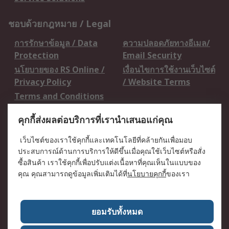
ชอบด้วยกฎหมาย / Legal
การรักษาข้อมูล / Data
ความปลอดภัยทางอีเมล/
Protection
Email Security
นโยบายของ RS Online /
เงื่อนไขการใช้งานเว็บไซต์
Privacy Policy
/ Website Terms
Terms and Conditions
of Sale
คุกกี้ส่งผลต่อบริการที่เรานำเสนอแก่คุณ
เกี่ยวกับ RS / About RS
เว็บไซต์ของเราใช้คุกกี้และเทคโนโลยีที่คล้ายกันเพื่อมอบ
ประสบการณ์ด้านการบริการให้ดีขึ้นเมื่อคุณใช้เว็บไซต์หรือสั่ง
RS ทั่วโลก / RS
ข่าวประชาสัมพันธ์ / Press
ซื้อสินค้า เราใช้คุกกี้เพื่อปรับแต่งเนื้อหาที่คุณเห็นในแบบของ
Worldwide
Centre
คุณ คุณสามารถดูข้อมูลเพิ่มเติมได้ที่
นโยบายคุกกี้
ของเรา
บริษัทในเครือ RS /
วิธีการชำระเงิน /
Corporate Group
Payment Details
เกี่ยวกับ RS / About RS
อาชีพที่ RS / Careers
ยอมรับทั้งหมด