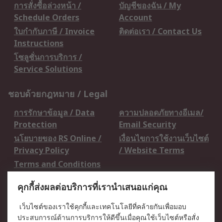
การสั่งซื้อล่วงหน้า /
บัญชีของฉัน / My
Schedule Orders
Account
ใบกำกับภาษี / Invoice
ติดต่อเรา / Contact Us
Instructions
โซลูชั่นการบริการ /
Service Solutions
ชอบด้วยกฎหมาย / Legal
การรักษาข้อมูล / Data
ความปลอดภัยทางอีเมล/
Protection
Email Security
นโยบายของ RS Online /
เงื่อนไขการใช้งานเว็บไซต์
Privacy Policy
/ Website Terms
Terms and Conditions
of Sale
คุกกี้ส่งผลต่อบริการที่เรานำเสนอแก่คุณ
เกี่ยวกับ RS / About RS
เว็บไซต์ของเราใช้คุกกี้และเทคโนโลยีที่คล้ายกันเพื่อมอบ
ประสบการณ์ด้านการบริการให้ดีขึ้นเมื่อคุณใช้เว็บไซต์หรือสั่ง
RS ทั่วโลก / RS
ข่าวประชาสัมพันธ์ / Press