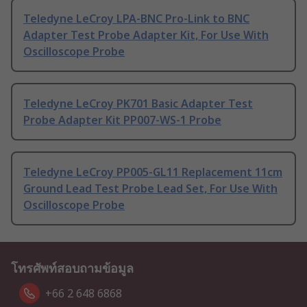
Teledyne LeCroy LPA-BNC Pro-Link to BNC
Adapter Test Probe Adapter Kit, For Use With
Oscilloscope Probe
Teledyne LeCroy PK701 Basic Adapter Test
Probe Adapter Kit PP007-WS-1 Probe
Teledyne LeCroy PP005-GL11 Replacement 11cm
Ground Lead Test Probe Lead Set, For Use With
Oscilloscope Probe
โทรศัพท์สอบถามข้อมูล
+66 2 648 6868