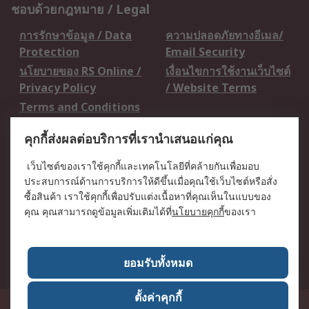
ชอบด้วยกฎหมาย / Legal
การรักษาข้อมูล / Data
ความปลอดภัยทางอีเมล/
Protection
Email Security
นโยบายของ RS Online /
เงื่อนไขการใช้งานเว็บไซต์
Privacy Policy
/ Website Terms
Terms and Conditions
of Sale
คุกกี้ส่งผลต่อบริการที่เรานำเสนอแก่คุณ
เกี่ยวกับ RS / About RS
เว็บไซต์ของเราใช้คุกกี้และเทคโนโลยีที่คล้ายกันเพื่อมอบ
ประสบการณ์ด้านการบริการให้ดีขึ้นเมื่อคุณใช้เว็บไซต์หรือสั่ง
RS ทั่วโลก / RS
ข่าวประชาสัมพันธ์ / Press
ซื้อสินค้า เราใช้คุกกี้เพื่อปรับแต่งเนื้อหาที่คุณเห็นในแบบของ
Worldwide
Centre
คุณ คุณสามารถดูข้อมูลเพิ่มเติมได้ที่
นโยบายคุกกี้
ของเรา
บริษัทในเครือ RS /
วิธีการชำระเงิน /
Corporate Group
Payment Details
เกี่ยวกับ RS / About RS
อาชีพที่ RS / Careers
ยอมรับทั้งหมด
ตั้งค่าคุกกี้
50 GMM Grammy Place, 19th Floor, Unit 1901-1904, Sukhumvit 21 Road