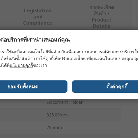
รายละเอียด
Legislation
สินค้า /
and
Product
Compliance
Details
ผลต่อบริการที่เรานำเสนอแก่คุณ
ย่างน้อยหนึ่งรายการ
เราใช้คุกกี้และเทคโนโลยีที่คล้ายกันเพื่อมอบประสบการณ์ด้านการบริการให้ดี
ต์หรือสั่งซื้อสินค้า เราใช้คุกกี้เพื่อปรับแต่งเนื้อหาที่คุณเห็นในแบบของคุณ
ะ
ค่า
มได้ที่
นโยบายคุกกี้
ของเรา
Nobo
ยอมรับทั้งหมด
ตั้งค่าคุกกี้
pe
Document Holder
Document Holder
325.00mm
235mm