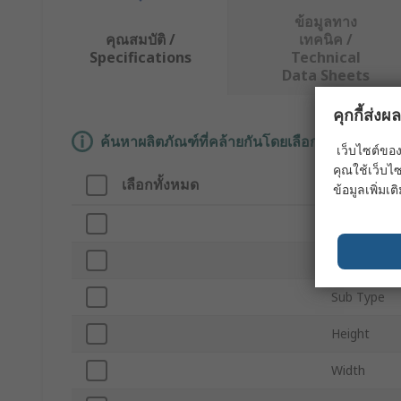
ข้อมูลทาง
คุณสมบัติ /
เทคนิค /
Specifications
Technical
Data Sheets
คุกกี้ส่ง
ค้นหาผลิตภัณฑ์ที่คล้ายกันโดยเลือกคุณลักษณะอ
เว็บไซต์ของ
คุณใช้เว็บไซ
เลือกทั้งหมด
คุณลักษณ
ข้อมูลเพิ่มเติ
Brand
Product Ty
Sub Type
Height
Width