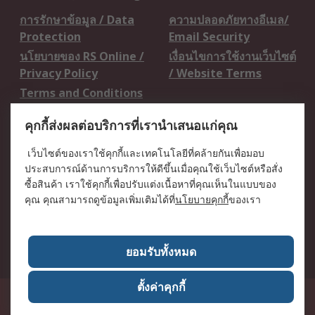
การรักษาข้อมูล / Data
ความปลอดภัยทางอีเมล/
Protection
Email Security
นโยบายของ RS Online /
เงื่อนไขการใช้งานเว็บไซต์
Privacy Policy
/ Website Terms
Terms and Conditions
of Sale
คุกกี้ส่งผลต่อบริการที่เรานำเสนอแก่คุณ
เกี่ยวกับ RS / About RS
เว็บไซต์ของเราใช้คุกกี้และเทคโนโลยีที่คล้ายกันเพื่อมอบ
ประสบการณ์ด้านการบริการให้ดีขึ้นเมื่อคุณใช้เว็บไซต์หรือสั่ง
RS ทั่วโลก / RS
ข่าวประชาสัมพันธ์ / Press
ซื้อสินค้า เราใช้คุกกี้เพื่อปรับแต่งเนื้อหาที่คุณเห็นในแบบของ
Worldwide
Centre
คุณ คุณสามารถดูข้อมูลเพิ่มเติมได้ที่
นโยบายคุกกี้
ของเรา
บริษัทในเครือ RS /
วิธีการชำระเงิน /
Corporate Group
Payment Details
เกี่ยวกับ RS / About RS
อาชีพที่ RS / Careers
ยอมรับทั้งหมด
ตั้งค่าคุกกี้
50 GMM Grammy Place, 19th Floor, Unit 1901-1904, Sukhumvit 21 Road
(Asoke), Klongtoey Nua, Wattana, Bangkok, Thailand 10110
RS
Components Co., Ltd. (Head Office)