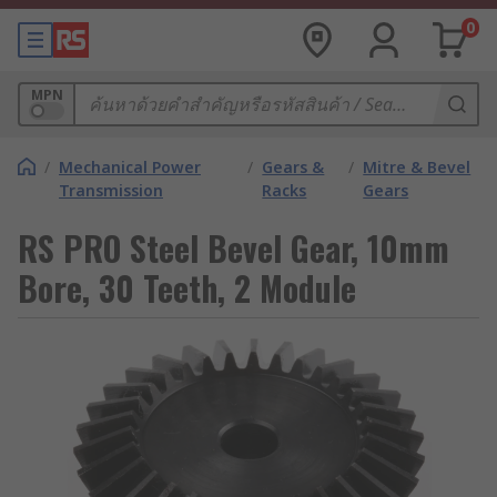
0
MPN
/
Mechanical Power
/
Gears &
/
Mitre & Bevel
Transmission
Racks
Gears
RS PRO Steel Bevel Gear, 10mm
Bore, 30 Teeth, 2 Module