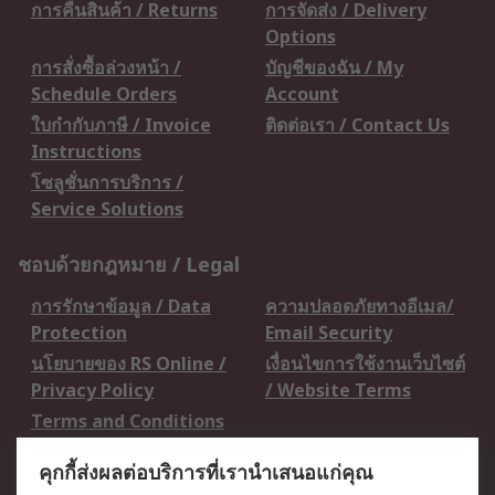
การคืนสินค้า / Returns
การจัดส่ง / Delivery
Options
การสั่งซื้อล่วงหน้า /
บัญชีของฉัน / My
Schedule Orders
Account
ใบกำกับภาษี / Invoice
ติดต่อเรา / Contact Us
Instructions
โซลูชั่นการบริการ /
Service Solutions
ชอบด้วยกฎหมาย / Legal
การรักษาข้อมูล / Data
ความปลอดภัยทางอีเมล/
Protection
Email Security
นโยบายของ RS Online /
เงื่อนไขการใช้งานเว็บไซต์
Privacy Policy
/ Website Terms
Terms and Conditions
of Sale
คุกกี้ส่งผลต่อบริการที่เรานำเสนอแก่คุณ