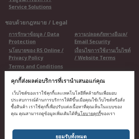
Service Solutions
ชอบด้วยกฎหมาย / Legal
การรักษาข้อมูล / Data
ความปลอดภัยทางอีเมล/
Protection
Email Security
นโยบายของ RS Online /
เงื่อนไขการใช้งานเว็บไซต์
Privacy Policy
/ Website Terms
Terms and Conditions
of Sale
คุกกี้ส่งผลต่อบริการที่เรานำเสนอแก่คุณ
เกี่ยวกับ RS / About RS
เว็บไซต์ของเราใช้คุกกี้และเทคโนโลยีที่คล้ายกันเพื่อมอบ
ประสบการณ์ด้านการบริการให้ดีขึ้นเมื่อคุณใช้เว็บไซต์หรือสั่ง
RS ทั่วโลก / RS
ข่าวประชาสัมพันธ์ / Press
ซื้อสินค้า เราใช้คุกกี้เพื่อปรับแต่งเนื้อหาที่คุณเห็นในแบบของ
Worldwide
Centre
คุณ คุณสามารถดูข้อมูลเพิ่มเติมได้ที่
นโยบายคุกกี้
ของเรา
บริษัทในเครือ RS /
วิธีการชำระเงิน /
Corporate Group
Payment Details
เกี่ยวกับ RS / About RS
อาชีพที่ RS / Careers
ยอมรับทั้งหมด