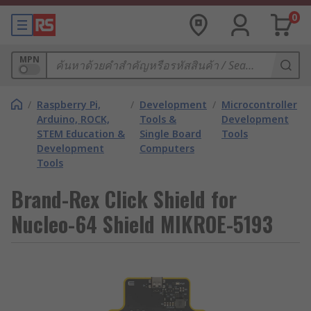
0
MPN
/
Raspberry Pi,
/
Development
/
Microcontroller
Arduino, ROCK,
Tools &
Development
STEM Education &
Single Board
Tools
Development
Computers
Tools
Brand-Rex Click Shield for
Nucleo-64 Shield MIKROE-5193