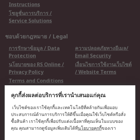
Instructions
โซลูชั่นการบริการ /
Service Solutions
ชอบด้วยกฎหมาย / Legal
การรักษาข้อมูล / Data
ความปลอดภัยทางอีเมล/
Protection
Email Security
นโยบายของ RS Online /
เงื่อนไขการใช้งานเว็บไซต์
Privacy Policy
/ Website Terms
Terms and Conditions
of Sale
คุกกี้ส่งผลต่อบริการที่เรานำเสนอแก่คุณ
เกี่ยวกับ RS / About RS
เว็บไซต์ของเราใช้คุกกี้และเทคโนโลยีที่คล้ายกันเพื่อมอบ
ประสบการณ์ด้านการบริการให้ดีขึ้นเมื่อคุณใช้เว็บไซต์หรือสั่ง
RS ทั่วโลก / RS
ข่าวประชาสัมพันธ์ / Press
ซื้อสินค้า เราใช้คุกกี้เพื่อปรับแต่งเนื้อหาที่คุณเห็นในแบบของ
Worldwide
Centre
คุณ คุณสามารถดูข้อมูลเพิ่มเติมได้ที่
นโยบายคุกกี้
ของเรา
บริษัทในเครือ RS /
วิธีการชำระเงิน /
Corporate Group
Payment Details