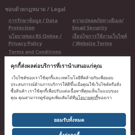
ชอบด้วยกฎหมาย / Legal
การรักษาข้อมูล / Data
ความปลอดภัยทางอีเมล/
Protection
Email Security
นโยบายของ RS Online /
เงื่อนไขการใช้งานเว็บไซต์
Privacy Policy
/ Website Terms
Terms and Conditions
of Sale
คุกกี้ส่งผลต่อบริการที่เรานำเสนอแก่คุณ
เกี่ยวกับ RS / About RS
เว็บไซต์ของเราใช้คุกกี้และเทคโนโลยีที่คล้ายกันเพื่อมอบ
ประสบการณ์ด้านการบริการให้ดีขึ้นเมื่อคุณใช้เว็บไซต์หรือสั่ง
RS ทั่วโลก / RS
ข่าวประชาสัมพันธ์ / Press
ซื้อสินค้า เราใช้คุกกี้เพื่อปรับแต่งเนื้อหาที่คุณเห็นในแบบของ
Worldwide
Centre
คุณ คุณสามารถดูข้อมูลเพิ่มเติมได้ที่
นโยบายคุกกี้
ของเรา
บริษัทในเครือ RS /
วิธีการชำระเงิน /
Corporate Group
Payment Details
เกี่ยวกับ RS / About RS
อาชีพที่ RS / Careers
ยอมรับทั้งหมด