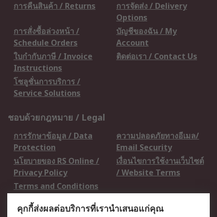
การคืนสินค้า / Returns
การจัดส่ง / Delivery
Options
การสั่งซื้อล่วงหน้า /
บัญชีของฉัน / My
Schedule Orders
Account
ใบกำกับภาษี / Invoice
ติดต่อเรา / Contact Us
Instructions
โซลูชั่นการบริการ /
Service Solutions
ชอบด้วยกฎหมาย / Legal
การรักษาข้อมูล / Data
ความปลอดภัยทางอีเมล/
Protection
Email Security
นโยบายของ RS Online /
เงื่อนไขการใช้งานเว็บไซต์
Privacy Policy
/ Website Terms
Terms and Conditions
of Sale
คุกกี้ส่งผลต่อบริการที่เรานำเสนอแก่คุณ