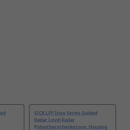
ded
SICK LFP Inox Series Guided
Radar Level Radar
Polyetheretherketone, Housing