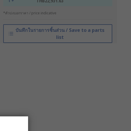
1 +
THB22,931.63
*ตัวบ่งบอกราคา / price indicative
บันทึกในรายการชิ้นส่วน / Save to a parts
list