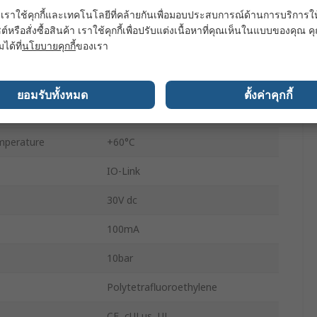
เราใช้คุกกี้และเทคโนโลยีที่คล้ายกันเพื่อมอบประสบการณ์ด้านการบริการให้ดี
Vertical
ต์หรือสั่งซื้อสินค้า เราใช้คุกกี้เพื่อปรับแต่งเนื้อหาที่คุณเห็นในแบบของคุณ
มได้ที่
นโยบายคุกกี้
ของเรา
Polybutylene Terephthalate
3.3m
ยอมรับทั้งหมด
ตั้งค่าคุกกี้
perature
-20°C
mperature
+60°C
IO-Link
30V dc
100mA
10bar
Polytetrafluoroethylene
CE, cULus, UL