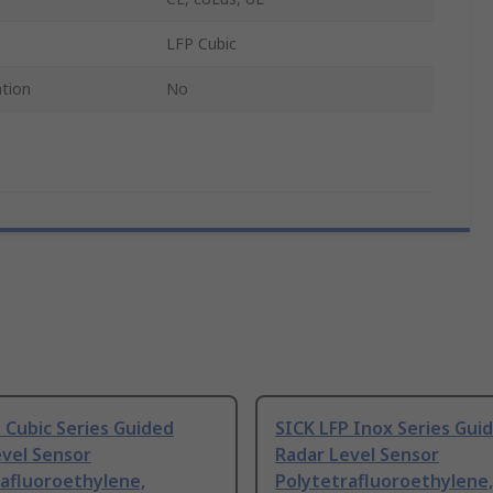
LFP Cubic
ation
No
 Cubic Series Guided
SICK LFP Inox Series Gui
evel Sensor
Radar Level Sensor
afluoroethylene,
Polytetrafluoroethylene,