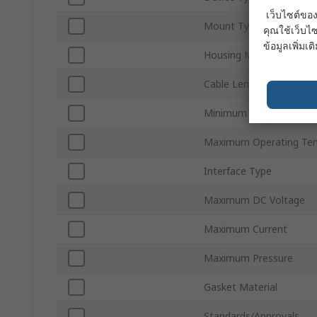
เว็บไซต์ของ
Mount Type
คุณใช้เว็บไซ
ข้อมูลเพิ่มเติ
Housing Material
Cable Length
Minimum Operating Tem
Maximum Operating Te
Interface Type
Maximum DC Voltage
Maximum Current
Maximum Pressure
Gasket Material
Standards/Approvals