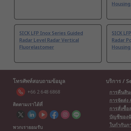
Housing
SICK LFP Inox Series Guided
SICK LFP
Radar Level Radar Vertical
Radar P
Fluorelastomer
Housing 
โทรศัพท์สอบถามข้อมูล
บริการ / S
+66 2 648 6868
การคืนสิน
การจัดส่ง
ติดตามเราได้ที่
การสั่งซื้
บัญชีของฉ
ใบกำกับภา
พวกเรายอมรับ