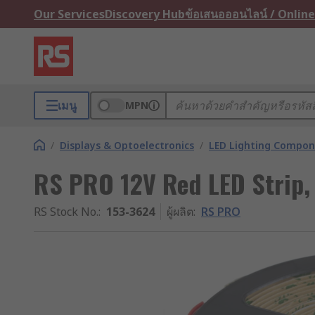
Our Services
Discovery Hub
ข้อเสนอออนไลน์ / Online
เมนู
MPN
/
Displays & Optoelectronics
/
LED Lighting Compo
RS PRO 12V Red LED Strip,
RS Stock No.
:
153-3624
ผู้ผลิต
:
RS PRO