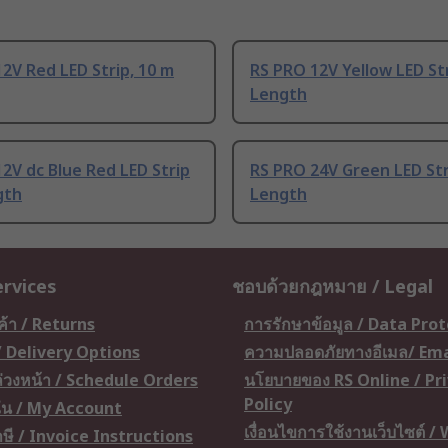
2V Red LED Strip, 10 m
RS PRO 12V Yellow LED Str
Length
2V dc Blue Red LED Strip
RS PRO 24V Green LED Str
gth
Length
ervices
ชอบด้วยกฎหมาย / Legal
ค้า / Returns
การรักษาข้อมูล / Data Pro
 / Delivery Options
ความปลอดภัยทางอีเมล/ Ema
อล่วงหน้า / Schedule Orders
นโยบายของ RS Online / Pr
Policy
ัน / My Account
เงื่อนไขการใช้งานเว็บไซต์ /
ษี / Invoice Instructions