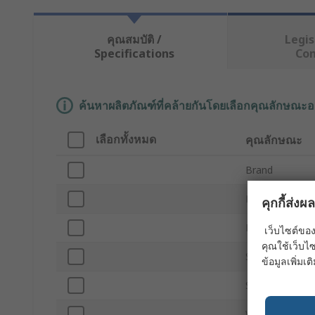
คุณสมบัติ /
Legis
Specifications
Co
ค้นหาผลิตภัณฑ์ที่คล้ายกันโดยเลือกคุณลักษณะอ
เลือกทั้งหมด
คุณลักษณะ
Brand
Product Type
คุกกี้ส่ง
LED Colour
เว็บไซต์ของ
คุณใช้เว็บไซ
Strip Length
ข้อมูลเพิ่มเติ
Strip Width
Voltage