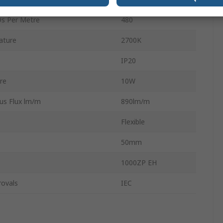
s Per Metre
480
ature
2700K
IP20
re
10W
us Flux lm/m
890lm/m
Flexible
50mm
1000ZP EH
rovals
IEC