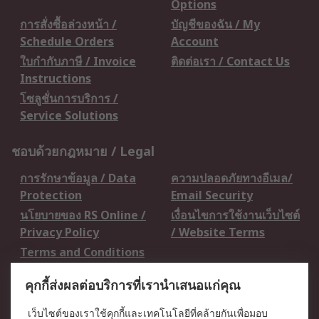
Options
การสั่งซื้อล่วงหน้า /
บัญชีของฉัน / My
Schedule Orders
Account
ใบกำกับภาษี / Invoice
ติดต่อเรา / Contact Us
Instructions
โซลูชั่นการบริการ /
Service Solutions
ชอบด้วยกฎหมาย / Legal
การรักษาข้อมูล / Data
ความปลอดภัยทางอีเมล/
Protection
Email Security
นโยบายของ RS Online /
เงื่อนไขการใช้งานเว็บไซต์
Privacy Policy
/ Website Terms
Terms and Conditions
of Sale
คุกกี้ส่งผลต่อบริการที่เรานำเสนอแก่คุณ
เกี่ยวกับ RS / About RS
เว็บไซต์ของเราใช้คุกกี้และเทคโนโลยีที่คล้ายกันเพื่อมอบ