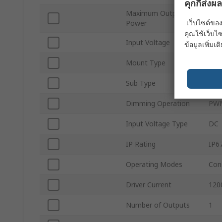
คุกกี้ส่ง
Maximum Output
10.
เว็บไซต์ของ
Power
คุณใช้เว็บไซ
Input Voltage
36V
ข้อมูลเพิ่มเติ
Mount Type
Wir
Sub Type
LIG
Dimming Operation
PW
Input Voltage Type
DC
IP Rating
IP6
Operating Modes
Con
Driver Current
120
Number of Outputs
1