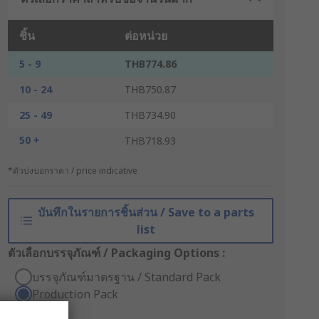
ชิ้น
ต่อหน่วย
5 - 9
THB774.86
10 - 24
THB750.87
25 - 49
THB734.90
50 +
THB718.93
*ตัวบ่งบอกราคา / price indicative
บันทึกในรายการชิ้นส่วน / Save to a parts
list
ตัวเลือกบรรจุภัณฑ์ / Packaging Options :
บรรจุภัณฑ์มาตรฐาน / Standard Pack
Production Pack