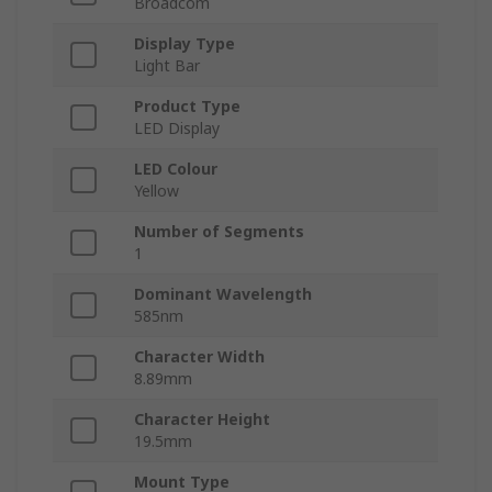
Broadcom
Display Type
Light Bar
Product Type
LED Display
LED Colour
Yellow
Number of Segments
1
Dominant Wavelength
585nm
Character Width
8.89mm
Character Height
19.5mm
Mount Type