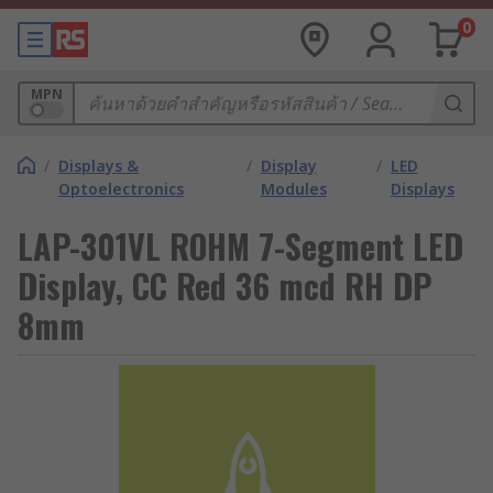
0
MPN
/
Displays &
/
Display
/
LED
Optoelectronics
Modules
Displays
LAP-301VL ROHM 7-Segment LED
Display, CC Red 36 mcd RH DP
8mm