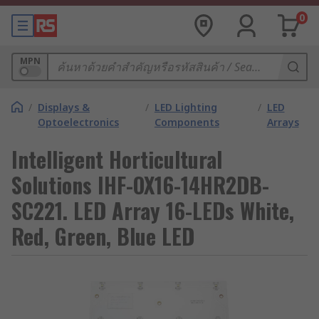
0
MPN
/
Displays &
/
LED Lighting
/
LED
Optoelectronics
Components
Arrays
Intelligent Horticultural
Solutions IHF-OX16-14HR2DB-
SC221. LED Array 16-LEDs White,
Red, Green, Blue LED