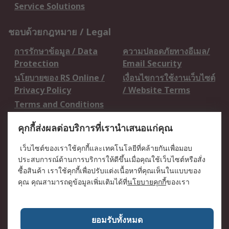
Service Solutions
ชอบด้วยกฎหมาย / Legal
การรักษาข้อมูล / Data
ความปลอดภัยทางอีเมล/
Protection
Email Security
นโยบายของ RS Online /
เงื่อนไขการใช้งานเว็บไซต์
Privacy Policy
/ Website Terms
Terms and Conditions
of Sale
คุกกี้ส่งผลต่อบริการที่เรานำเสนอแก่คุณ
เกี่ยวกับ RS / About RS
เว็บไซต์ของเราใช้คุกกี้และเทคโนโลยีที่คล้ายกันเพื่อมอบ
ประสบการณ์ด้านการบริการให้ดีขึ้นเมื่อคุณใช้เว็บไซต์หรือสั่ง
RS ทั่วโลก / RS
ข่าวประชาสัมพันธ์ / Press
ซื้อสินค้า เราใช้คุกกี้เพื่อปรับแต่งเนื้อหาที่คุณเห็นในแบบของ
Worldwide
Centre
คุณ คุณสามารถดูข้อมูลเพิ่มเติมได้ที่
นโยบายคุกกี้
ของเรา
บริษัทในเครือ RS /
วิธีการชำระเงิน /
Corporate Group
Payment Details
เกี่ยวกับ RS / About RS
อาชีพที่ RS / Careers
ยอมรับทั้งหมด