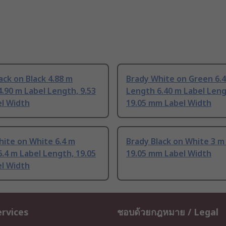
ack on Black 4.88 m
Brady White on Green 6.
.90 m Label Length, 9.53
Length 6.40 m Label Leng
l Width
19.05 mm Label Width
hite on White 6.4 m
Brady Black on White 3 
.4 m Label Length, 19.05
19.05 mm Label Width
l Width
ervices
ชอบด้วยกฎหมาย / Legal