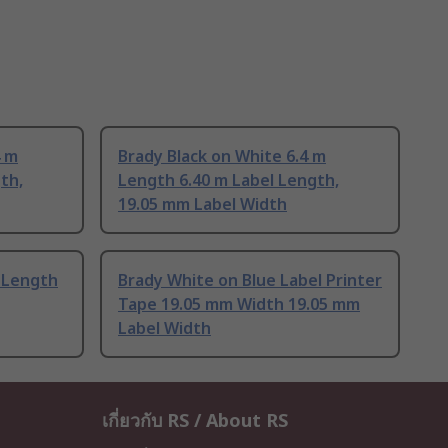
4 m
Brady Black on White 6.4 m
th,
Length 6.40 m Label Length,
19.05 mm Label Width
m Length
Brady White on Blue Label Printer
Tape 19.05 mm Width 19.05 mm
Label Width
เกี่ยวกับ RS / About RS