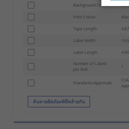
Background Colour
Blac
Print Colour
Bla
Tape Length
4.8
Label Width
19.
Label Length
4.9
Number of Labels
1
per Roll
CSA
Standards/Approvals
Appr
ค้นหาผลิตภัณฑ์ที่คล้ายกัน