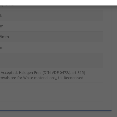
k, White
ck
7m
05mm
0m
 Accepted, Halogen Free (DIN VDE 0472/part 815)
ovals are for White material only, UL Recognised