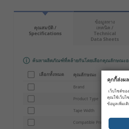
ข้อมูลทาง
คุณสมบัติ /
เทคนิค /
Specifications
Technical
Data Sheets
ค้นหาผลิตภัณฑ์ที่คล้ายกันโดยเลือกคุณลักษณะอ
เลือกทั้งหมด
คุณลักษณะ
ค่า
คุกกี้ส่ง
Brand
Bra
เว็บไซต์ของ
คุณใช้เว็บไซ
Product Type
Labe
ข้อมูลเพิ่มเติ
Tape Width
19.
Compatible Printers
BMP