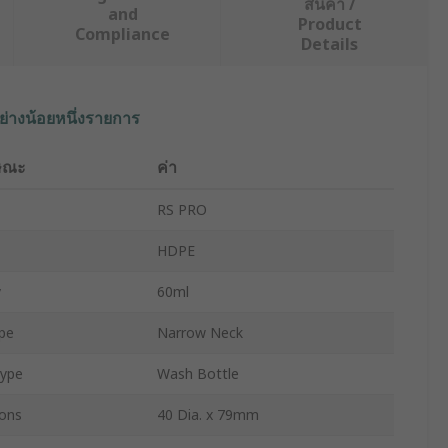
สินค้า /
and
Product
Compliance
Details
ย่างน้อยหนึ่งรายการ
ษณะ
ค่า
RS PRO
HDPE
y
60ml
pe
Narrow Neck
Type
Wash Bottle
ons
40 Dia. x 79mm