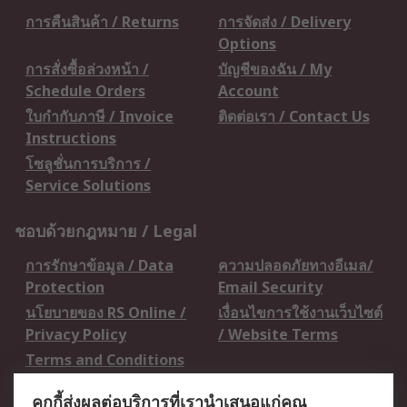
การคืนสินค้า / Returns
การจัดส่ง / Delivery
Options
การสั่งซื้อล่วงหน้า /
บัญชีของฉัน / My
Schedule Orders
Account
ใบกำกับภาษี / Invoice
ติดต่อเรา / Contact Us
Instructions
โซลูชั่นการบริการ /
Service Solutions
ชอบด้วยกฎหมาย / Legal
การรักษาข้อมูล / Data
ความปลอดภัยทางอีเมล/
Protection
Email Security
นโยบายของ RS Online /
เงื่อนไขการใช้งานเว็บไซต์
Privacy Policy
/ Website Terms
Terms and Conditions
of Sale
คุกกี้ส่งผลต่อบริการที่เรานำเสนอแก่คุณ