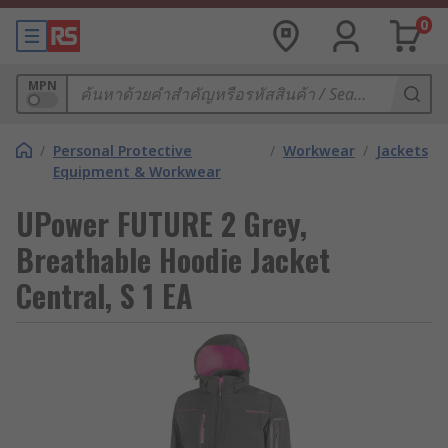
0
MPN
/
Personal Protective
/
Workwear
/
Jackets
Equipment & Workwear
UPower FUTURE 2 Grey,
Breathable Hoodie Jacket
Central, S 1 EA