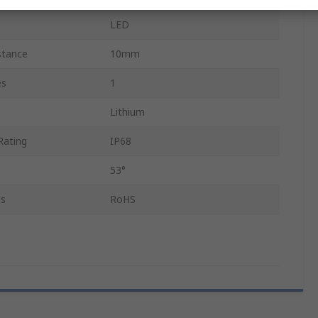
LED
stance
10mm
es
1
Lithium
Rating
IP68
53°
ls
RoHS