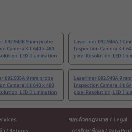
er 092.943B 9 mm probe
Laserliner 092.946A 17 
on Camera Kit 640 x 480
Inspection Camera Kit 64
solution, LED Illumination
pixel Resolution, LED Ill
er 092.935A 9 mm probe
Laserliner 092.940A 9 mm
on Camera Kit 640 x 480
Inspection Camera Kit 64
solution, LED Illumination
pixel Resolution, LED Ill
ervices
ชอบด้วยกฎหมาย / Legal
ค้า / Returns
การรักษาข้อมูล / Data Pro