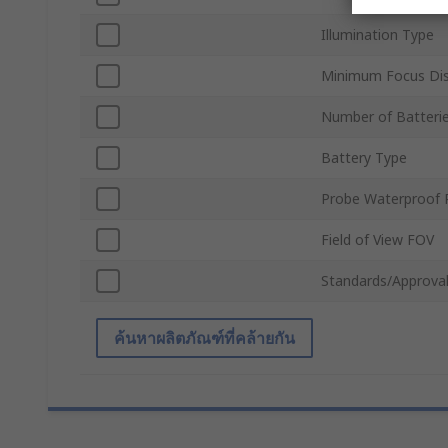
Illumination Type
Minimum Focus Di
Number of Batteri
Battery Type
Probe Waterproof 
Field of View FOV
Standards/Approva
ค้นหาผลิตภัณฑ์ที่คล้ายกัน