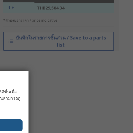
1 +
THB29,504.34
*ตัวบ่งบอกราคา / price indicative
บันทึกในรายการชิ้นส่วน / Save to a parts
list
ขึ้นเมื่อ
 คุณสามารถดู