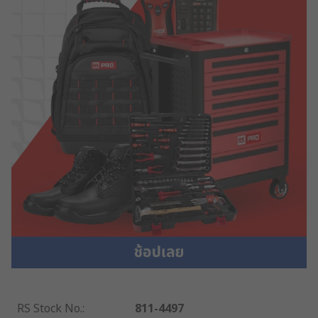
RS Stock No.
:
811-4497