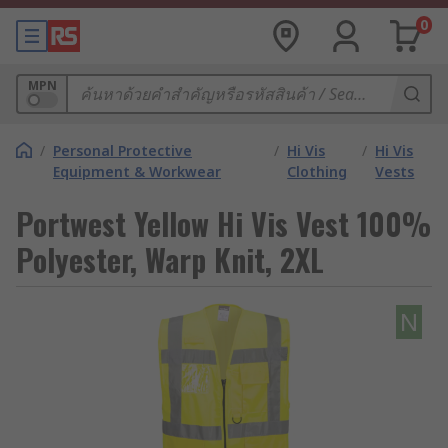
0
MPN
/
Personal Protective
/
Hi Vis
/
Hi Vis
Equipment & Workwear
Clothing
Vests
Portwest Yellow Hi Vis Vest 100%
Polyester, Warp Knit, 2XL
N