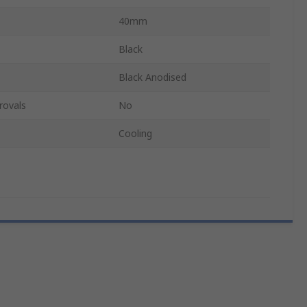
40mm
Black
Black Anodised
rovals
No
Cooling