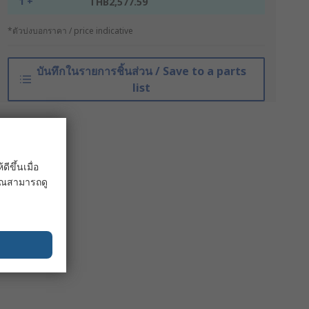
1 +
THB2,577.59
*ตัวบ่งบอกราคา / price indicative
บันทึกในรายการชิ้นส่วน / Save to a parts
list
ขึ้นเมื่อ
 คุณสามารถดู