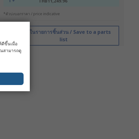
1 +
THB11,249.96
*ตัวบ่งบอกราคา / price indicative
บันทึกในรายการชิ้นส่วน / Save to a parts
list
ขึ้นเมื่อ
 คุณสามารถดู