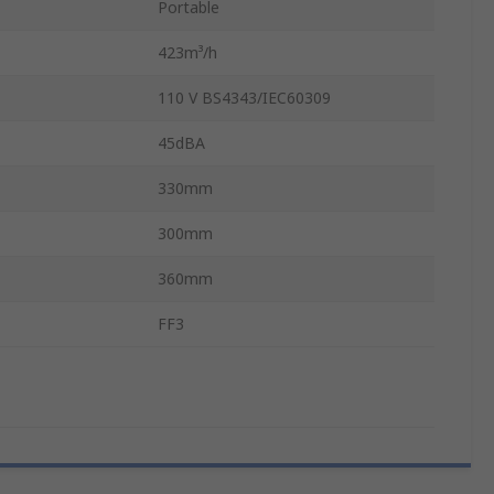
Portable
423m³/h
110 V BS4343/IEC60309
45dBA
330mm
300mm
360mm
FF3