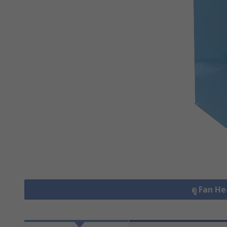
ดู Fan He