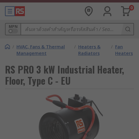
0
MPN
/
HVAC, Fans & Thermal
/
Heaters &
/
Fan
Management
Radiators
Heaters
RS PRO 3 kW Industrial Heater,
Floor, Type C - EU