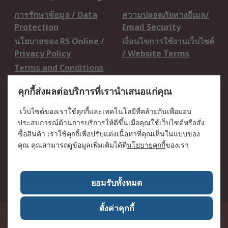
การรักษาข้อมูล / Data
ความปลอดภัยทางอีเมล/
Protection
Email Security
นโยบายของ RS Online /
เงื่อนไขการใช้งานเว็บไซต์
Privacy Policy
/ Website Terms
Terms and Conditions
of Sale
คุกกี้ส่งผลต่อบริการที่เรานำเสนอแก่คุณ
เกี่ยวกับ RS / About RS
เว็บไซต์ของเราใช้คุกกี้และเทคโนโลยีที่คล้ายกันเพื่อมอบ
ประสบการณ์ด้านการบริการให้ดีขึ้นเมื่อคุณใช้เว็บไซต์หรือสั่ง
RS ทั่วโลก / RS
ข่าวประชาสัมพันธ์ / Press
ซื้อสินค้า เราใช้คุกกี้เพื่อปรับแต่งเนื้อหาที่คุณเห็นในแบบของ
Worldwide
Centre
คุณ คุณสามารถดูข้อมูลเพิ่มเติมได้ที่
นโยบายคุกกี้
ของเรา
บริษัทในเครือ RS /
วิธีการชำระเงิน /
Corporate Group
Payment Details
เกี่ยวกับ RS / About RS
อาชีพที่ RS / Careers
ยอมรับทั้งหมด
ตั้งค่าคุกกี้
50 GMM Grammy Place, 19th Floor, Unit 1901-1904, Sukhumvit 21 Road
(Asoke), Klongtoey Nua, Wattana, Bangkok, Thailand 10110
RS