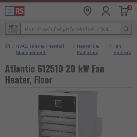
0
MPN
/
HVAC, Fans & Thermal
/
Heaters &
/
Fan
Management
Radiators
Heaters
Atlantic 612510 20 kW Fan
Heater, Floor