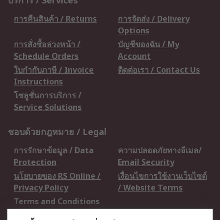
บริการ / Services
การคืนสินค้า / Returns
การจัดส่ง / Delivery
Options
การสั่งซื้อล่วงหน้า /
บัญชีของฉัน / My
Schedule Orders
Account
ใบกำกับภาษี / Invoice
ติดต่อเรา / Contact Us
Instructions
โซลูชั่นการบริการ /
Service Solutions
ชอบด้วยกฎหมาย / Legal
การรักษาข้อมูล / Data
ความปลอดภัยทางอีเมล/
Protection
Email Security
นโยบายของ RS Online /
เงื่อนไขการใช้งานเว็บไซต์
Privacy Policy
/ Website Terms
Terms and Conditions
of Sale