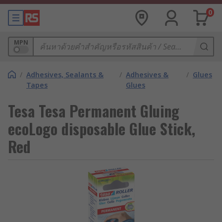
0
MPN
/
Adhesives, Sealants &
/
Adhesives &
/
Glues
Tapes
Glues
Tesa Tesa Permanent Gluing
ecoLogo disposable Glue Stick,
Red