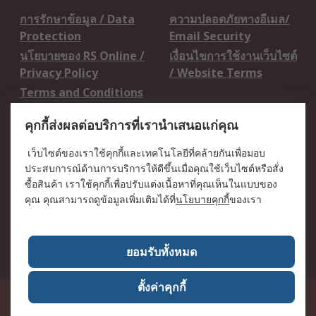
การรักษาข้อมูล / Data
ความปลอดภัยทางอีเมล/
Protection
Email Security
นโยบายของ RS Online /
เงื่อนไขการใช้งานเว็บไซต์
Privacy Policy
/ Website Terms
Terms and Conditions
of Sale
คุกกี้ส่งผลต่อบริการที่เรานำเสนอแก่คุณ
เกี่ยวกับ RS / About RS
เว็บไซต์ของเราใช้คุกกี้และเทคโนโลยีที่คล้ายกันเพื่อมอบ
ประสบการณ์ด้านการบริการให้ดีขึ้นเมื่อคุณใช้เว็บไซต์หรือสั่ง
RS ทั่วโลก / RS
ข่าวประชาสัมพันธ์ / Press
ซื้อสินค้า เราใช้คุกกี้เพื่อปรับแต่งเนื้อหาที่คุณเห็นในแบบของ
Worldwide
Centre
คุณ คุณสามารถดูข้อมูลเพิ่มเติมได้ที่
นโยบายคุกกี้
ของเรา
บริษัทในเครือ RS /
วิธีการชำระเงิน /
Corporate Group
Payment Details
เกี่ยวกับ RS / About RS
อาชีพที่ RS / Careers
ยอมรับทั้งหมด
ตั้งค่าคุกกี้
50 GMM Grammy Place, 19th Floor, Unit 1901-1904, Sukhumvit 21 Road
(Asoke), Klongtoey Nua, Wattana, Bangkok, Thailand 10110
RS
Components Co., Ltd. (Head Office)