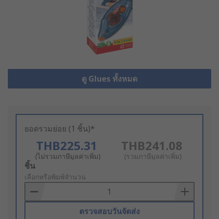
ดู Glues ทั้งหมด
ยอดรวมย่อย (1 ชิ้น)*
THB225.31
THB241.08
(ไม่รวมภาษีมูลค่าเพิ่ม)
(รวมภาษีมูลค่าเพิ่ม)
Add
ชิ้น
to
เลือกหรือพิมพ์จำนวน
Basket
ตรวจสอบวันจัดส่ง