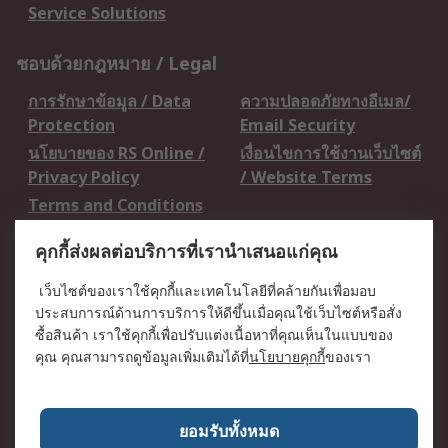
Service Solutions
ชอบด้วยกฎหมาย / Legal
การรักษาข้อมูล / Data
ความปลอดภัยทางอีเมล/
Protection
Email Security
นโยบายของ RS Online /
เงื่อนไขการใช้งานเว็บไซต์
Privacy Policy
/ Website Terms
Terms and Conditions
of Sale
คุกกี้ส่งผลต่อบริการที่เรานำเสนอแก่คุณ
เกี่ยวกับ RS / About RS
เว็บไซต์ของเราใช้คุกกี้และเทคโนโลยีที่คล้ายกันเพื่อมอบ
ประสบการณ์ด้านการบริการให้ดีขึ้นเมื่อคุณใช้เว็บไซต์หรือสั่ง
RS ทั่วโลก / RS
ข่าวประชาสัมพันธ์ / Press
ซื้อสินค้า เราใช้คุกกี้เพื่อปรับแต่งเนื้อหาที่คุณเห็นในแบบของ
Worldwide
Centre
คุณ คุณสามารถดูข้อมูลเพิ่มเติมได้ที่
นโยบายคุกกี้
ของเรา
บริษัทในเครือ RS /
วิธีการชำระเงิน /
Corporate Group
Payment Details
เกี่ยวกับ RS / About RS
อาชีพที่ RS / Careers
ยอมรับทั้งหมด