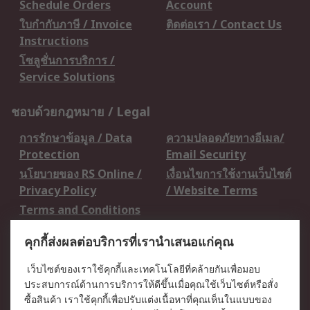
Schedule Orders
Account
ใบกำกับภาษี / Invoice
ติดต่อเรา / Contact Us
Instructions
โซลูชั่นการบริการ /
Service Solutions
ชอบด้วยกฎหมาย / Legal
การรักษาข้อมูล / Data
ความปลอดภัยทางอีเมล/
Protection
Email Security
นโยบายของ RS Online /
เงื่อนไขการใช้งานเว็บไซต์
Privacy Policy
/ Website Terms
Terms and Conditions
of Sale
คุกกี้ส่งผลต่อบริการที่เรานำเสนอแก่คุณ
เกี่ยวกับ RS / About RS
เว็บไซต์ของเราใช้คุกกี้และเทคโนโลยีที่คล้ายกันเพื่อมอบ
ประสบการณ์ด้านการบริการให้ดีขึ้นเมื่อคุณใช้เว็บไซต์หรือสั่ง
RS ทั่วโลก / RS
ข่าวประชาสัมพันธ์ / Press
ซื้อสินค้า เราใช้คุกกี้เพื่อปรับแต่งเนื้อหาที่คุณเห็นในแบบของ
Worldwide
Centre