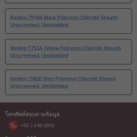
Belden 7918A Black Polyvinyl Chloride Sheath
Unscreened, Unshielded
Belden 1752A Yellow Polyvinyl Chloride Sheath
Unscreened, Unshielded
Belden 1583E Grey Polyvinyl Chloride Sheath
Unscreened, Unshielded
โทรศัพท์สอบถามข้อมูล
+66 2 648 6868