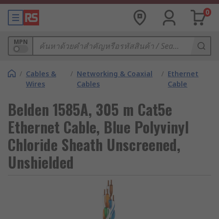
0
MPN
/
Cables &
/
Networking & Coaxial
/
Ethernet
Wires
Cables
Cable
Belden 1585A, 305 m Cat5e
Ethernet Cable, Blue Polyvinyl
Chloride Sheath Unscreened,
Unshielded