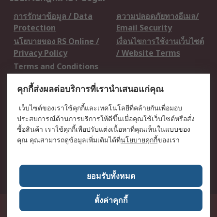
การรักษาข้อมูล / Data
ความปลอดภัยทางอีเมล/
Protection
Email Security
นโยบายของ RS Online /
เงื่อนไขการใช้งานเว็บไซต์
Privacy Policy
/ Website Terms
Terms and Conditions
of Sale
คุกกี้ส่งผลต่อบริการที่เรานำเสนอแก่คุณ
เกี่ยวกับ RS / About RS
เว็บไซต์ของเราใช้คุกกี้และเทคโนโลยีที่คล้ายกันเพื่อมอบ
ประสบการณ์ด้านการบริการให้ดีขึ้นเมื่อคุณใช้เว็บไซต์หรือสั่ง
RS ทั่วโลก / RS
ข่าวประชาสัมพันธ์ / Press
ซื้อสินค้า เราใช้คุกกี้เพื่อปรับแต่งเนื้อหาที่คุณเห็นในแบบของ
Worldwide
Centre
คุณ คุณสามารถดูข้อมูลเพิ่มเติมได้ที่
นโยบายคุกกี้
ของเรา
บริษัทในเครือ RS /
วิธีการชำระเงิน /
Corporate Group
Payment Details
เกี่ยวกับ RS / About RS
อาชีพที่ RS / Careers
ยอมรับทั้งหมด
ตั้งค่าคุกกี้
50 GMM Grammy Place, 19th Floor, Unit 1901-1904, Sukhumvit 21 Road
(Asoke), Klongtoey Nua, Wattana, Bangkok, Thailand 10110
RS