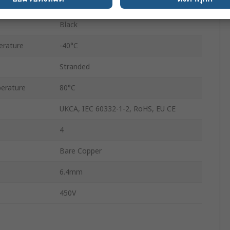
Polyurethane
Black
erature
-40°C
Stranded
erature
80°C
UKCA, IEC 60332-1-2, RoHS, EU CE
4
Bare Copper
6.4mm
450V