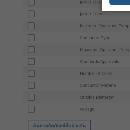
Jacket Material
Jacket Colour
Minimum Operating Temp
Conductor Type
Maximum Operating Temp
Standards/Approvals
Number of Cores
Conductor Material
Outside Diameter
Voltage
ค้นหาผลิตภัณฑ์ที่คล้ายกัน