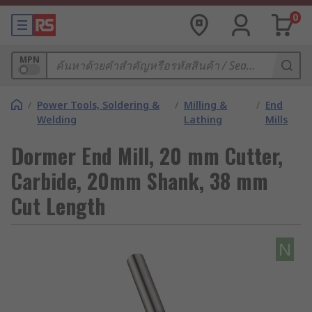
0
MPN
/
Power Tools, Soldering &
/
Milling &
/
End
Welding
Lathing
Mills
Dormer End Mill, 20 mm Cutter,
Carbide, 20mm Shank, 38 mm
Cut Length
N