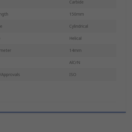
Carbide
ength
150mm
pe
Cylindrical
e
Helical
ameter
14mm
AlCrN
/Approvals
ISO