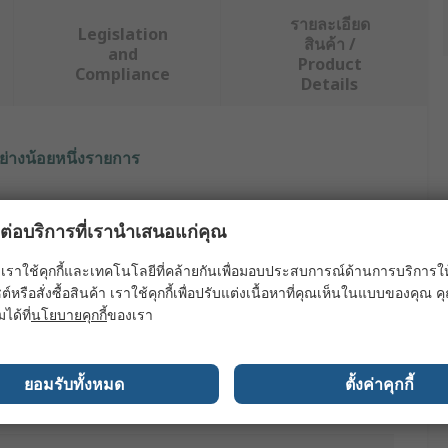
รายละเอียด
Legislation
สินค้า /
and
Product
Compliance
Details
ย่างน้อยหนึ่งรายการ
ณะ
ค่า
ผลต่อบริการที่เรานำเสนอแก่คุณ
Dormer
เราใช้คุกกี้และเทคโนโลยีที่คล้ายกันเพื่อมอบประสบการณ์ด้านการบริการให้ดี
ameter
14mm
ต์หรือสั่งซื้อสินค้า เราใช้คุกกี้เพื่อปรับแต่งเนื้อหาที่คุณเห็นในแบบของคุณ
มได้ที่
นโยบายคุกกี้
ของเรา
ype
End Mill
h
75mm
ยอมรับทั้งหมด
ตั้งค่าคุกกี้
 Flutes
3